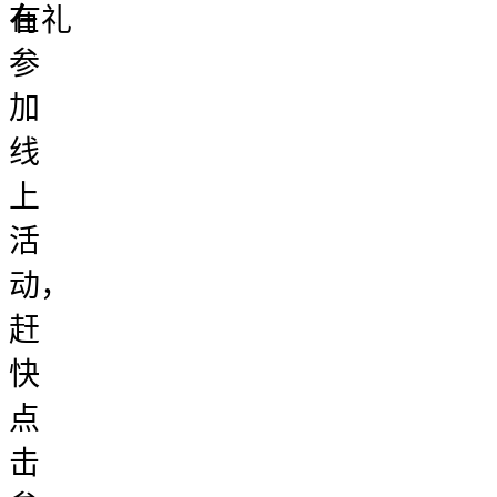
在
有礼
参
加
线
上
活
动，
赶
快
点
击