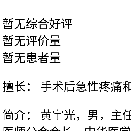
暂无
综合好评
暂无
评价量
暂无
患者量
擅长：
手术后急性疼痛
简介：
黄宇光，男，主