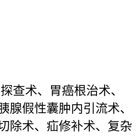
探查术、胃癌根治术、
胰腺假性囊肿内引流术、
切除术、疝修补术、复杂