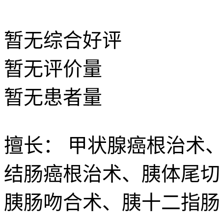
暂无
综合好评
暂无
评价量
暂无
患者量
擅长：
甲状腺癌根治术
结肠癌根治术、胰体尾切
胰肠吻合术、胰十二指肠