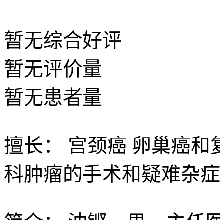
暂无
综合好评
暂无
评价量
暂无
患者量
擅长：
宫颈癌 卵巢癌和
科肿瘤的手术和疑难杂症