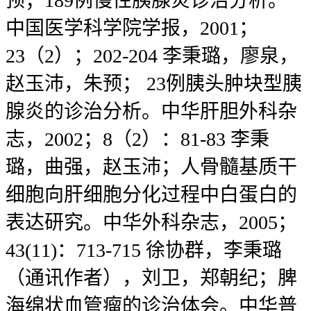
预；189例慢性胰腺炎诊治分析。
中国医学科学院学报，2001；
23（2）；202-204 李秉璐，廖泉，
赵玉沛，朱预； 23例胰头肿块型胰
腺炎的诊治分析。中华肝胆外科杂
志，2002；8（2）：81-83 李秉
璐，曲强，赵玉沛；人骨髓基质干
细胞向肝细胞分化过程中白蛋白的
表达研究。中华外科杂志，2005；
43(11)：713-715 徐协群，李秉璐
（通讯作者），刘卫，郑朝纪；脾
海绵状血管瘤的诊治体会。中华普