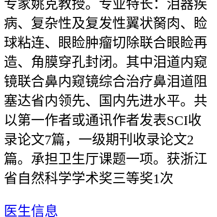
专家姚克教授。专业特长：泪器疾
病、复杂性及复发性翼状胬肉、睑
球粘连、眼睑肿瘤切除联合眼睑再
造、角膜穿孔封闭。其中泪道内窥
镜联合鼻内窥镜综合治疗鼻泪道阻
塞达省内领先、国内先进水平。共
以第一作者或通讯作者发表SCI收
录论文7篇，一级期刊收录论文2
篇。承担卫生厅课题一项。获浙江
省自然科学学术奖三等奖1次
医生信息