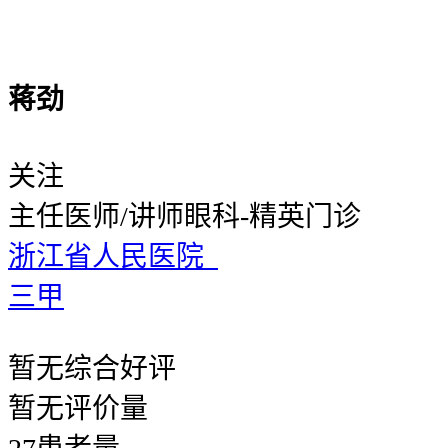
蒋劲
关注
主任医师/讲师
眼科-精英门诊
浙江省人民医院
三甲
暂无
综合好评
暂无
评价量