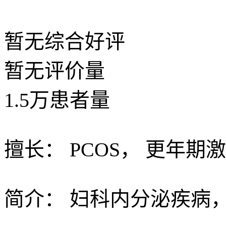
暂无
综合好评
暂无
评价量
1.5
万
患者量
擅长：
PCOS， 更年
简介：
妇科内分泌疾病