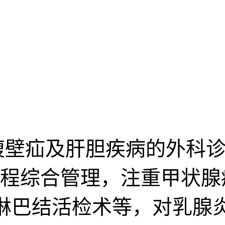
腹壁疝及肝胆疾病的外科诊
程综合管理，注重甲状腺
淋巴结活检术等，对乳腺