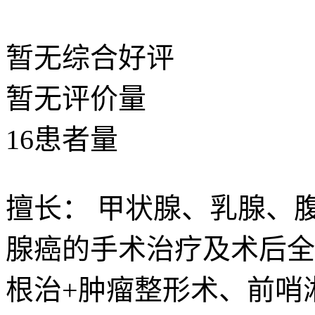
暂无
综合好评
暂无
评价量
16
患者量
擅长：
甲状腺、乳腺、
腺癌的手术治疗及术后全
根治+肿瘤整形术、前哨