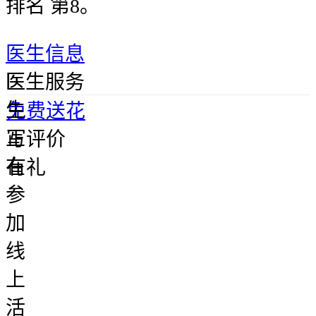
排名 第8。
医生信息
医
医生服务
生
免费送花
正
写评价
在
有礼
参
加
线
上
活