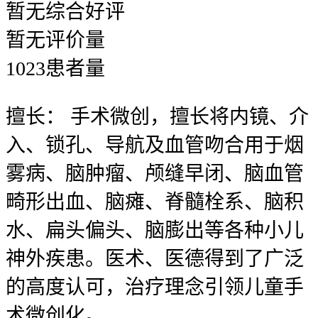
暂无
综合好评
暂无
评价量
1023
患者量
擅长：
手术微创，擅长将内镜、介
入、锁孔、导航及血管吻合用于烟
雾病、脑肿瘤、颅缝早闭、脑血管
畸形出血、脑瘫、脊髓栓系、脑积
水、扁头偏头、脑膨出等各种小儿
神外疾患。医术、医德得到了广泛
的高度认可，治疗理念引领儿童手
术微创化。