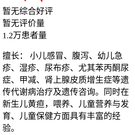
暂无
综合好评
暂无
评价量
1.2
万
患者量
擅长：
小儿感冒、腹泻、幼儿急
疹、湿疹、尿布疹、尤其苯丙酮尿
症、甲减、肾上腺皮质增生症等遗
传代谢病治疗及遗传咨询。同时在
新生儿黄疸，喂养、儿童营养与发
育、儿童保健方面具有丰富的经
验。