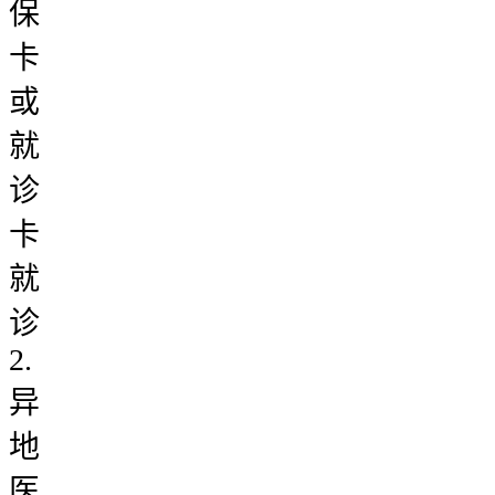
保
卡
或
就
诊
卡
就
诊
2.
异
地
医