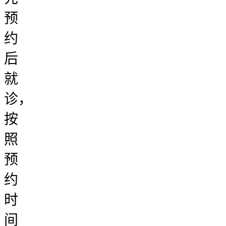
预
约
后
就
诊，
按
照
预
约
时
间