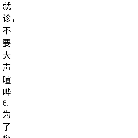
就
诊，
不
要
大
声
喧
哗
6.
为
了