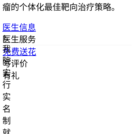
瘤的个体化最佳靶向治疗策略。
医生信息
1.
医生服务
我
免费送花
院
写评价
实
有礼
行
实
名
制
就