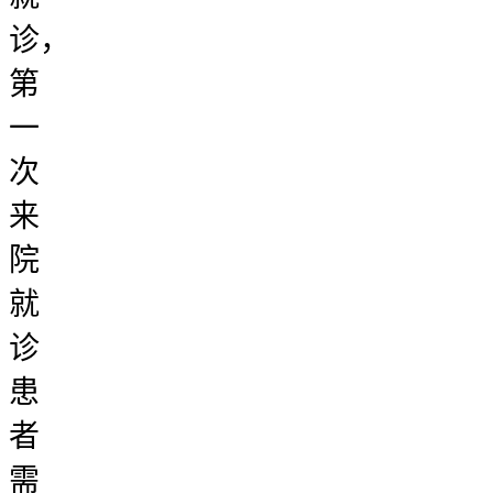
诊，
第
一
次
来
院
就
诊
患
者
需