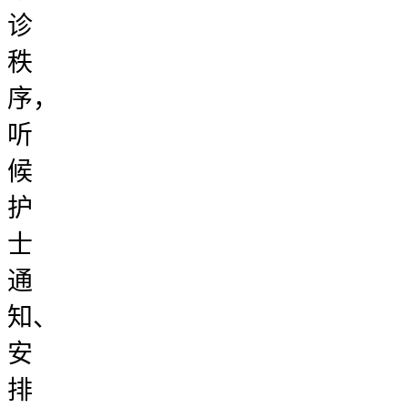
诊
秩
序，
听
候
护
士
通
知、
安
排