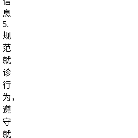
信
息
5.
规
范
就
诊
行
为，
遵
守
就