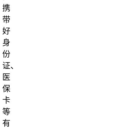
携
带
好
身
份
证、
医
保
卡
等
有