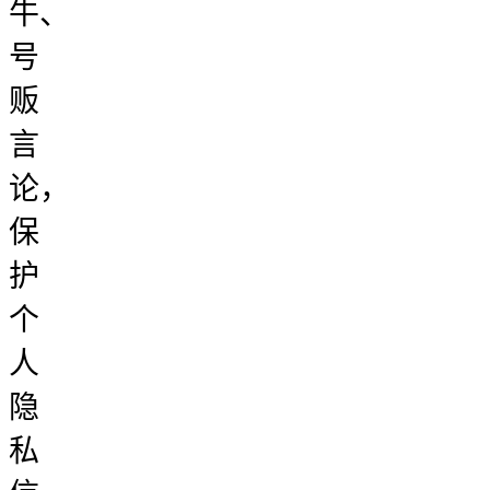
牛、
号
贩
言
论，
保
护
个
人
隐
私