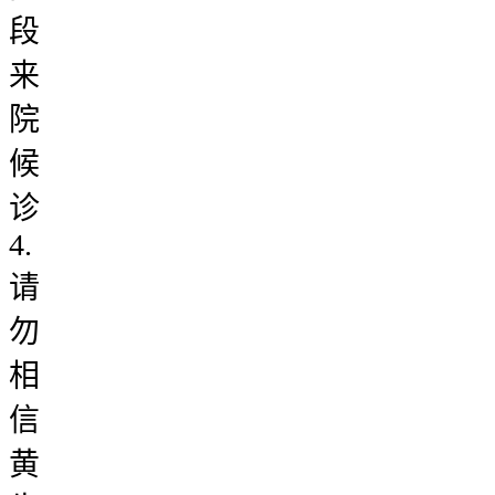
段
来
院
候
诊
4.
请
勿
相
信
黄