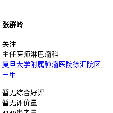
张群岭
关注
主任医师
淋巴瘤科
复旦大学附属肿瘤医院徐汇院区
三甲
暂无
综合好评
暂无
评价量