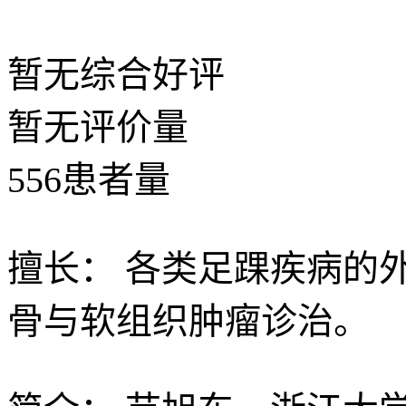
暂无
综合好评
暂无
评价量
556
患者量
擅长：
各类足踝疾病的
骨与软组织肿瘤诊治。