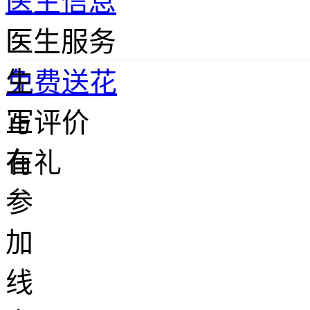
医生信息
医
医生服务
生
免费送花
正
写评价
在
有礼
参
加
线