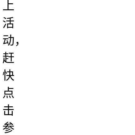
上
活
动，
赶
快
点
击
参