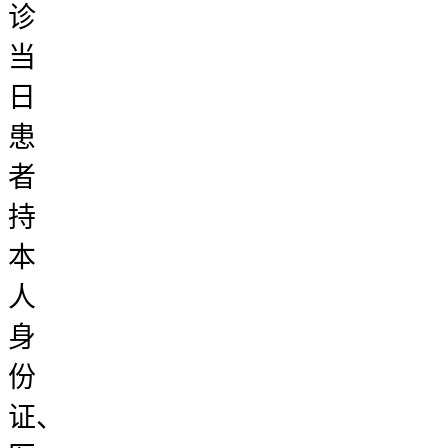
诊
当
日
患
者
持
本
人
身
份
证、