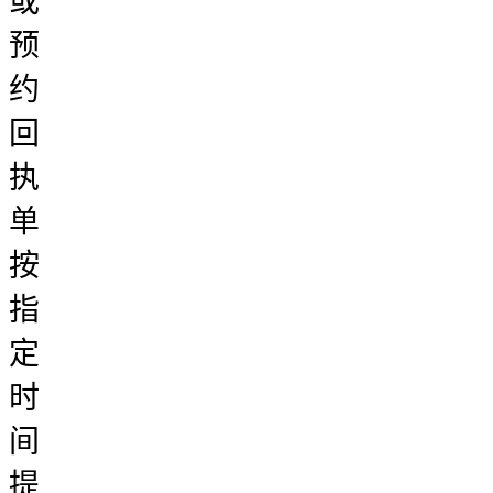
或
预
约
回
执
单
按
指
定
时
间
提