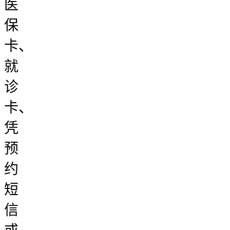
医
保
卡、
就
诊
卡、
凭
预
约
短
信