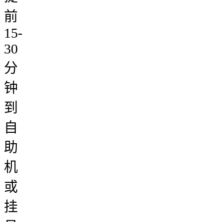
前
15-
30
分
钟
到
自
助
机
或
挂