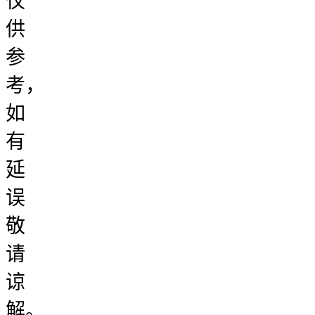
仅
供
参
考，
如
有
延
误
敬
请
谅
解。