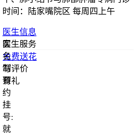
时间：陆家嘴院区 每周四上午
医生信息
实
医生服务
名
免费送花
制
写评价
预
有礼
约
挂
号:
就