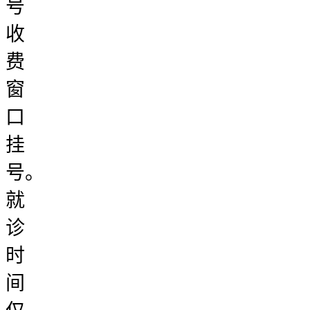
号
收
费
窗
口
挂
号。
就
诊
时
间