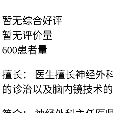
暂无
综合好评
暂无
评价量
600
患者量
擅长：
医生擅长神经外
的诊治以及脑内镜技术的