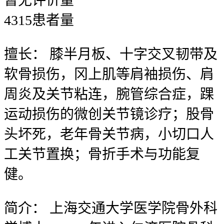
暂无
评价量
4315
患者量
擅长：
膝半月板、十字交叉韧带及
软骨损伤，冈上肌等肩袖损伤、肩
周炎及关节粘连，腕管综合症，踝
运动损伤的微创关节镜诊疗；股骨
头坏死，老年骨关节病，小切口人
工关节置换；骨折手术与功能复
健。
简介：
上海交通大学医学院骨外科