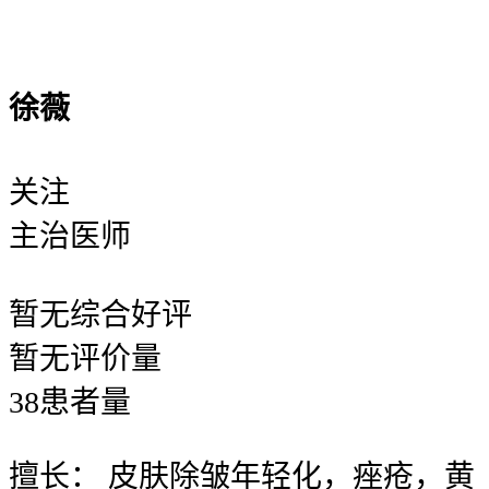
徐薇
关注
主治医师
暂无
综合好评
暂无
评价量
38
患者量
擅长：
皮肤除皱年轻化，痤疮，黄