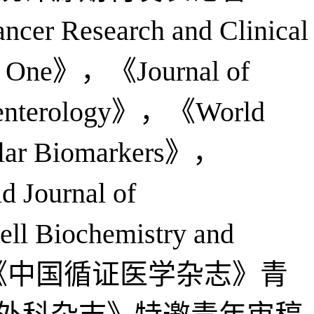
search and Clinical
 One》，《Journal of
roenterology》，《World
ular Biomarkers》，
 Journal of
 Biochemistry and
担任《中国循证医学杂志》青