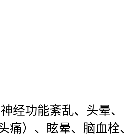
物神经功能紊乱、头晕、
头痛）、眩晕、脑血栓、