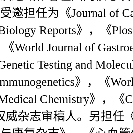
ournal of Cancer Re
Biology Reports》，《Plos
，《World Journal of Gast
enetic Testing and Molec
of Immunogenetics》，《World
edical Chemistry》，《Cell
多家国际权威杂志审稿人。另