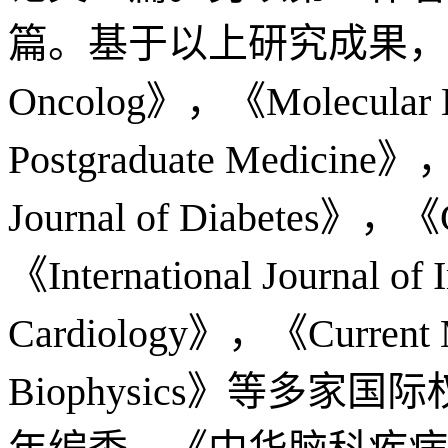
篇。基于以上研究成果，受邀担任为《J
Oncolog》，《Molecular 
Postgraduate Medicine》
Journal of Diabetes》，《G
《International Journal 
Cardiology》，《Current M
Biophysics》等