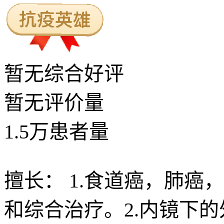
暂无
综合好评
暂无
评价量
1.5
万
患者量
擅长：
1.食道癌，肺癌
和综合治疗。2.内镜下的外