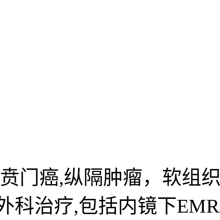
，贲门癌,纵隔肿瘤，软组
科治疗,包括内镜下EMR/