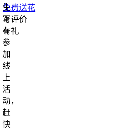
生
免费送花
正
写评价
在
有礼
参
加
线
上
活
动，
赶
快