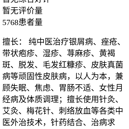
暂无
评价量
5768
患者量
擅长：
纯中医治疗银屑病、痤疮、
带状疱疹、湿疹、荨麻疹、黄褐
斑、脱发、毛发红糠疹、皮肤真菌
病等顽固性皮肤病，以人为本，兼
顾失眠、焦虑、胃肠不适、女性月
经病及体质调理；擅长使用针灸、
艾灸、梅花针、刺络放血等各类中
医外治技术，针药结合、治病求