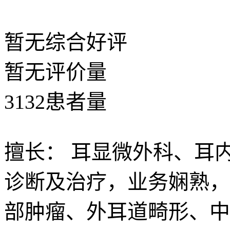
暂无
综合好评
暂无
评价量
3132
患者量
擅长：
耳显微外科、耳
诊断及治疗，业务娴熟，
部肿瘤、外耳道畸形、中