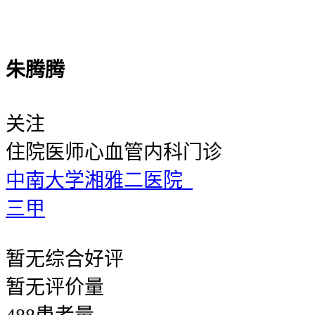
朱腾腾
关注
住院医师
心血管内科门诊
中南大学湘雅二医院
三甲
暂无
综合好评
暂无
评价量