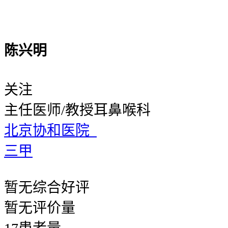
陈兴明
关注
主任医师/教授
耳鼻喉科
北京协和医院
三甲
暂无
综合好评
暂无
评价量