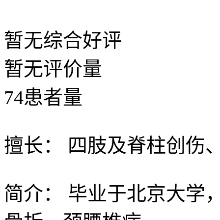
暂无
综合好评
暂无
评价量
74
患者量
擅长：
四肢及脊柱创伤
简介：
毕业于北京大学