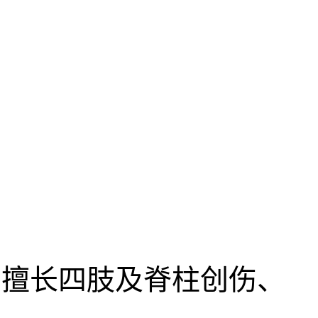
擅长四肢及脊柱创伤、