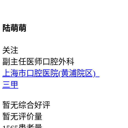
陆萌萌
关注
副主任医师
口腔外科
上海市口腔医院(黄浦院区)
三甲
暂无
综合好评
暂无
评价量