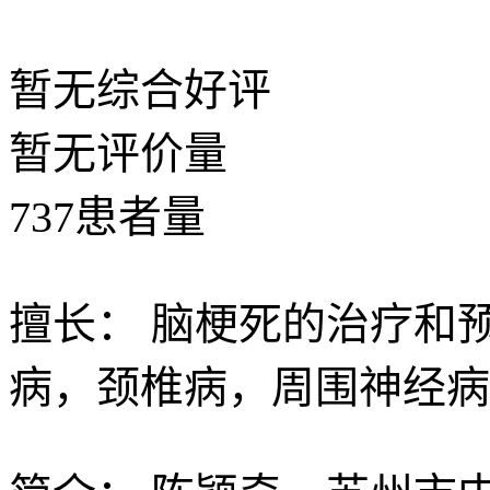
暂无
综合好评
暂无
评价量
737
患者量
擅长：
脑梗死的治疗和预
病，颈椎病，周围神经病