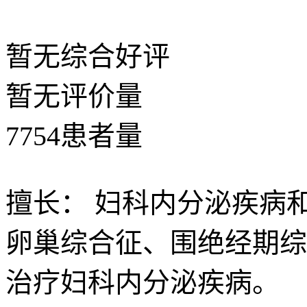
暂无
综合好评
暂无
评价量
7754
患者量
擅长：
妇科内分泌疾病
卵巢综合征、围绝经期综
治疗妇科内分泌疾病。