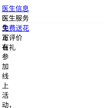
医生信息
医
医生服务
生
免费送花
正
写评价
在
有礼
参
加
线
上
活
动，