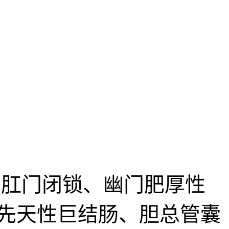
肛门闭锁、幽门肥厚性
先天性巨结肠、胆总管囊