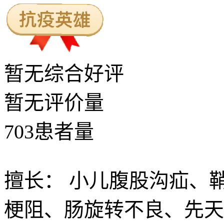
暂无
综合好评
暂无
评价量
703
患者量
擅长：
小儿腹股沟疝、
梗阻、肠旋转不良、先天