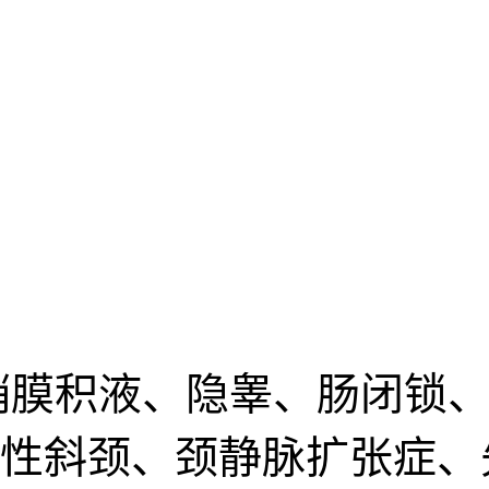
鞘膜积液、隐睾、肠闭锁、
性斜颈、颈静脉扩张症、