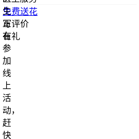
生
免费送花
正
写评价
在
有礼
参
加
线
上
活
动，
赶
快