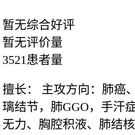
暂无
综合好评
暂无
评价量
3521
患者量
擅长：
主攻方向：肺癌、
璃结节，肺GGO，手汗
无力、胸腔积液、肺结核