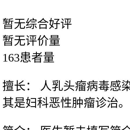
暂无
综合好评
暂无
评价量
163
患者量
擅长：
人乳头瘤病毒感
其是妇科恶性肿瘤诊治。