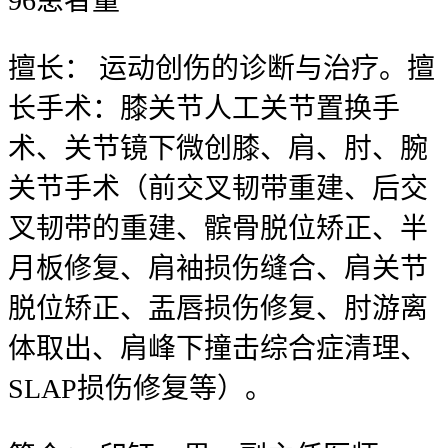
96
患者量
擅长：
运动创伤的诊断与治疗。擅
长手术：膝关节人工关节置换手
术、关节镜下微创膝、肩、肘、腕
关节手术（前交叉韧带重建、后交
叉韧带的重建、髌骨脱位矫正、半
月板修复、肩袖损伤缝合、肩关节
脱位矫正、盂唇损伤修复、肘游离
体取出、肩峰下撞击综合症清理、
SLAP损伤修复等）。