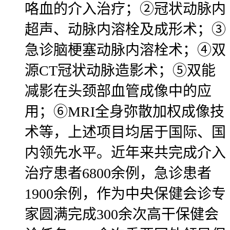
咯血的介入治疗；②冠状动脉内
超声、动脉内溶栓及成形术；③
急诊脑梗塞动脉内溶栓术；④双
源CT冠状动脉造影术；⑤双能
减影在头颈部血管成像中的应
用；⑥MRI全身弥散加权成像技
术等，上述项目均居于国际、国
内领先水平。近年来共完成介入
治疗患者6800余例，急诊患者
1900余例，作为中央保健会诊专
家圆满完成300余次高干保健会