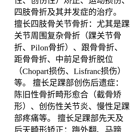
性、创伤性）矫正、运动损伤、
四肢骨折及其并发症的治疗。
擅长四肢骨关节骨折：尤其是踝
关节周围复杂骨折（踝关节骨
折、Pilon骨折）、跟骨骨折、
距骨骨折、中前足骨折脱位
（Chopart损伤、Lisfranc损伤）
等。 擅长足踝部创伤后遗症：
陈旧性骨折畸形愈合（截骨矫
形）、创伤性关节炎、慢性足踝
部疼痛等。 擅长足踝部先天及
后天畸形矫正：踇外翻、马蹄