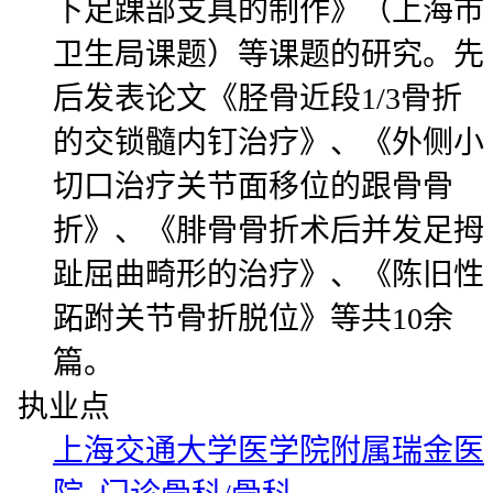
下足踝部支具的制作》（上海市
卫生局课题）等课题的研究。先
后发表论文《胫骨近段1/3骨折
的交锁髓内钉治疗》、《外侧小
切口治疗关节面移位的跟骨骨
折》、《腓骨骨折术后并发足拇
趾屈曲畸形的治疗》、《陈旧性
跖跗关节骨折脱位》等共10余
篇。
执业点
上海交通大学医学院附属瑞金医