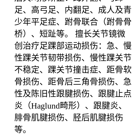
足、高弓足、内翻足、成人及青
少年平足症、跗骨联合（跗骨骨
桥）、短趾等。 擅长关节镜微
创治疗足踝部运动损伤：急、慢
性踝关节韧带损伤、慢性踝关节
不稳定、踝关节撞击症、距骨软
骨损伤、距骨后三角骨损伤、急
性及陈旧性跟腱损伤、跟腱止点
炎（Haglund畸形）、跟腱炎、
腓骨肌腱损伤、胫后肌腱损伤
等。