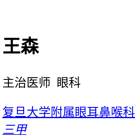
王森
主治医师 眼科
复旦大学附属眼耳鼻喉科
三甲