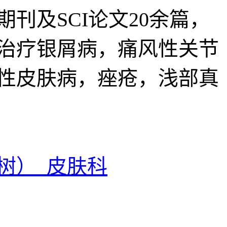
刊及SCI论文20余篇，
合治疗银屑病，痛风性关节
性皮肤病，痤疮，浅部真
树） 皮肤科