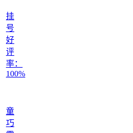
挂
号
好
评
率：
100%
童
巧