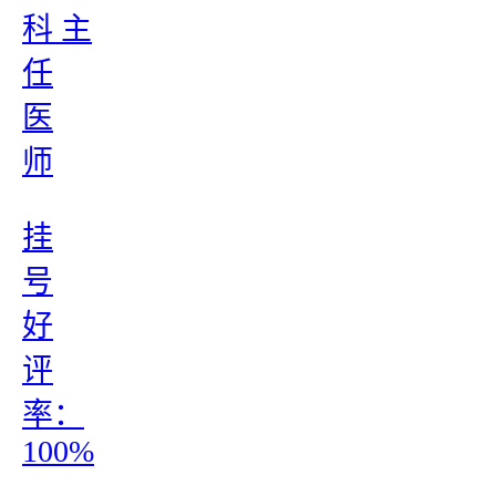
科 主
任
医
师
挂
号
好
评
率：
100%