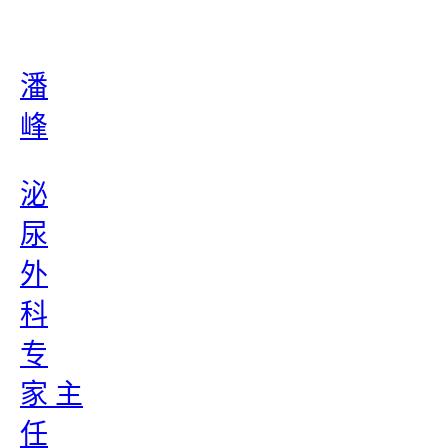
潘
峰
泌
尿
外
科
专
家 主
任