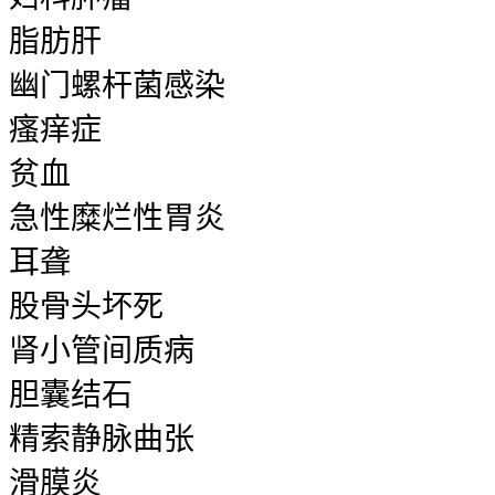
脂肪肝
幽门螺杆菌感染
瘙痒症
贫血
急性糜烂性胃炎
耳聋
股骨头坏死
肾小管间质病
胆囊结石
精索静脉曲张
滑膜炎