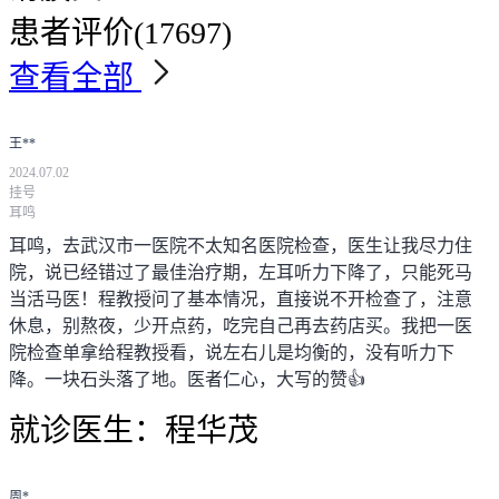
患者评价
(17697)
查看全部
王**
2024.07.02
挂号
耳鸣
耳鸣，去武汉市一医院不太知名医院检查，医生让我尽力住
院，说已经错过了最佳治疗期，左耳听力下降了，只能死马
当活马医！程教授问了基本情况，直接说不开检查了，注意
休息，别熬夜，少开点药，吃完自己再去药店买。我把一医
院检查单拿给程教授看，说左右儿是均衡的，没有听力下
降。一块石头落了地。医者仁心，大写的赞👍
就诊医生：
程华茂
周*