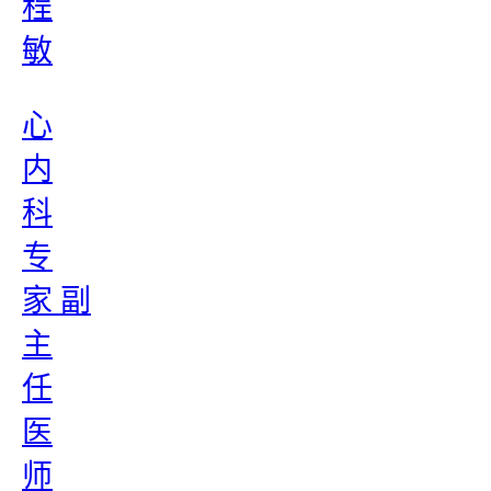
程
敏
心
内
科
专
家 副
主
任
医
师