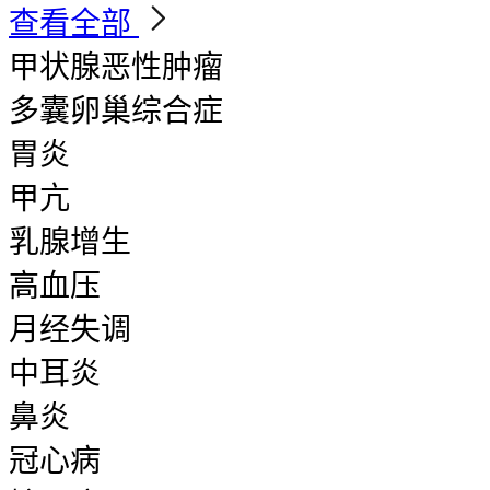
查看全部
甲状腺恶性肿瘤
多囊卵巢综合症
胃炎
甲亢
乳腺增生
高血压
月经失调
中耳炎
鼻炎
冠心病