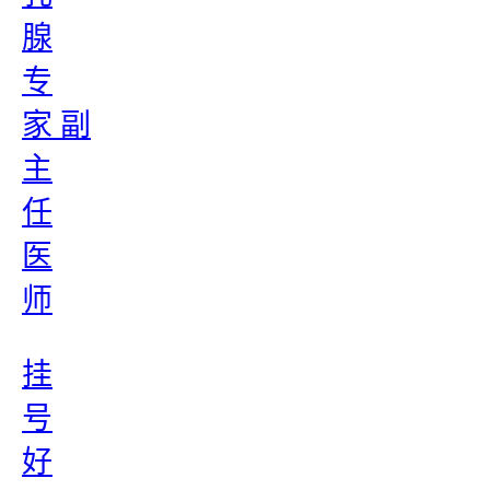
腺
专
家 副
主
任
医
师
挂
号
好