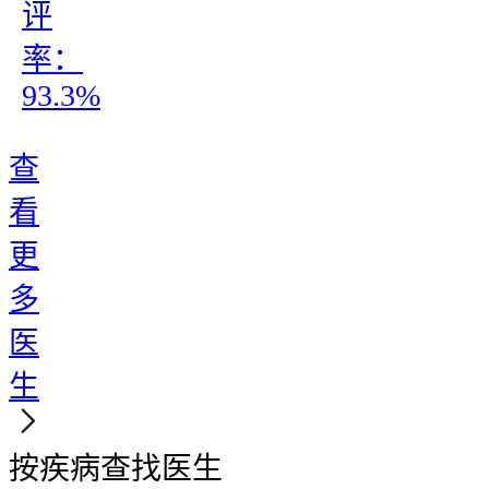
评
率：
93.3%
查
看
更
多
医
生
按疾病查找医生