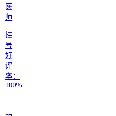
医
师
挂
号
好
评
率：
100%