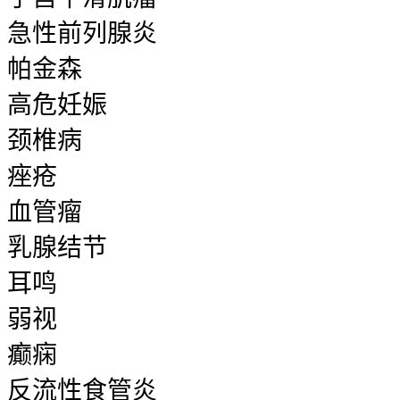
急性前列腺炎
帕金森
高危妊娠
颈椎病
痤疮
血管瘤
乳腺结节
耳鸣
弱视
癫痫
反流性食管炎