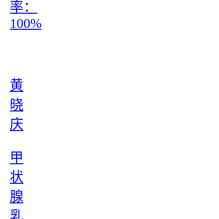
率：
100%
黄
晓
庆
甲
状
腺
乳