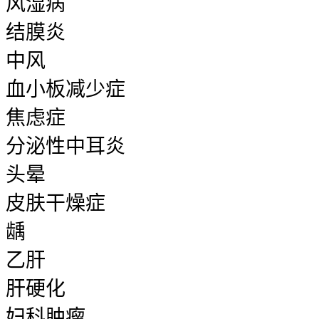
风湿病
结膜炎
中风
血小板减少症
焦虑症
分泌性中耳炎
头晕
皮肤干燥症
龋
乙肝
肝硬化
妇科肿瘤