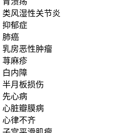
胃溃疡
类风湿性关节炎
抑郁症
肺癌
乳房恶性肿瘤
荨麻疹
白内障
半月板损伤
先心病
心脏瓣膜病
心律不齐
子宫平滑肌瘤