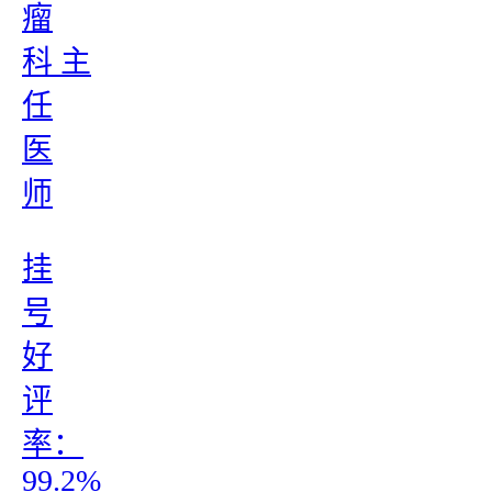
瘤
科 主
任
医
师
挂
号
好
评
率：
99.2%