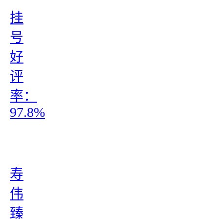
挂
号
好
评
率：
97.8%
寿
伟
臻