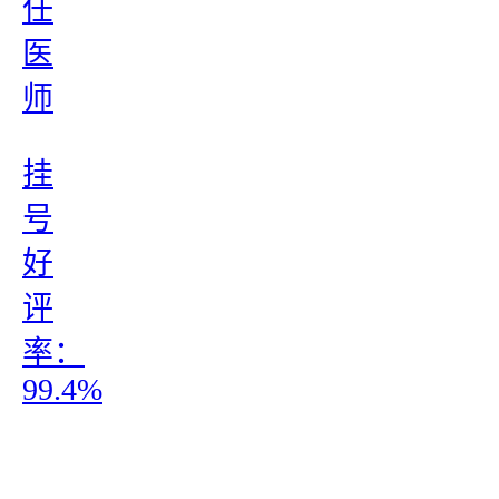
任
医
师
挂
号
好
评
率：
99.4%