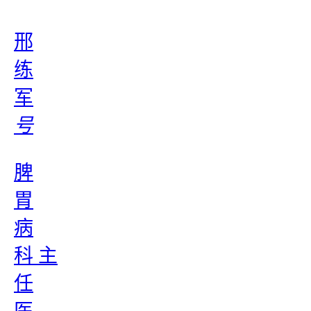
邢
练
军
号
脾
胃
病
科 主
任