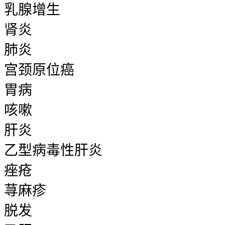
乳腺增生
肾炎
肺炎
宫颈原位癌
胃病
咳嗽
肝炎
乙型病毒性肝炎
痤疮
荨麻疹
脱发