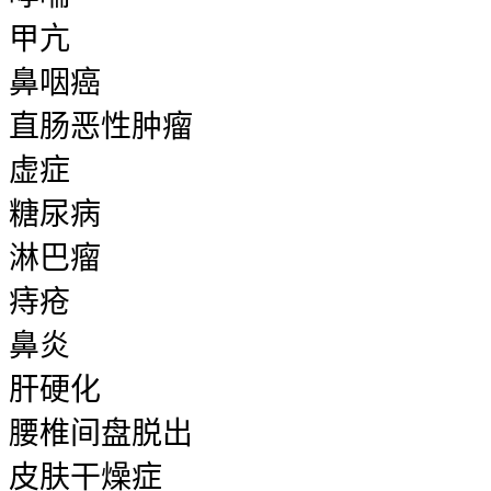
甲亢
鼻咽癌
直肠恶性肿瘤
虚症
糖尿病
淋巴瘤
痔疮
鼻炎
肝硬化
腰椎间盘脱出
皮肤干燥症