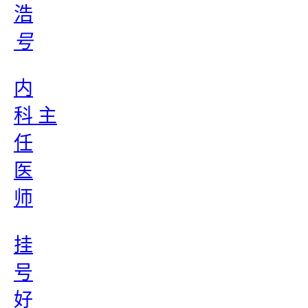
浩
号
内
科 主
任
医
师
挂
号
好