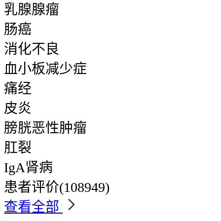
乳腺腺瘤
肠癌
消化不良
血小板减少症
痛经
皮炎
膀胱恶性肿瘤
肛裂
IgA肾病
患者评价
(108949)
查看全部