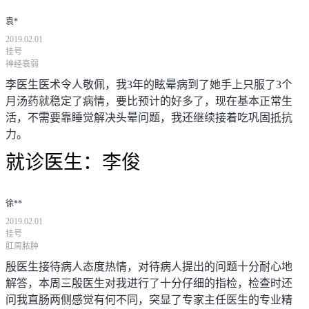
袁*
2019.02.01
挂号
神经衰弱
李医生医术令人敬佩，我3年的眩晕病到了她手上只服了3个
月汤药就稳定了病情，要比预计的好多了，现在基本正常生
活，不需要靠睡觉解决头晕问题，我还继续接着吃巩固抵抗
力。
就诊医生：
李俊
徐**
2019.02.01
挂号
肛周脓肿
殷医生接待病人态度热情，对待病人提出的问题十分耐心地
解答，本周三殷医生对我进行了十分仔细的指检，检查时还
问我直肠两侧感觉有何不同，突显了专家主任医生的专业精