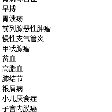
早搏
胃溃疡
前列腺恶性肿瘤
慢性支气管炎
甲状腺瘤
贫血
高脂血
肺结节
银屑病
小儿厌食症
子宫内膜癌