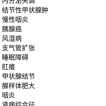
内分泌失调
结节性甲状腺肿
慢性咽炎
胰腺癌
风湿病
支气管扩张
睡眠障碍
肛瘘
甲状腺结节
腺样体肥大
咽炎
肾病综合征