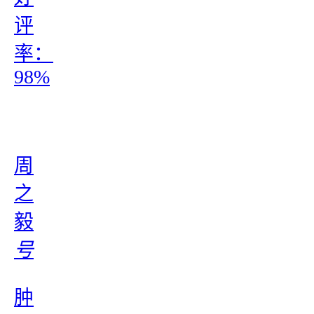
评
率：
98%
周
之
毅
号
肿