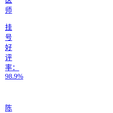
医
师
挂
号
好
评
率：
98.9%
陈