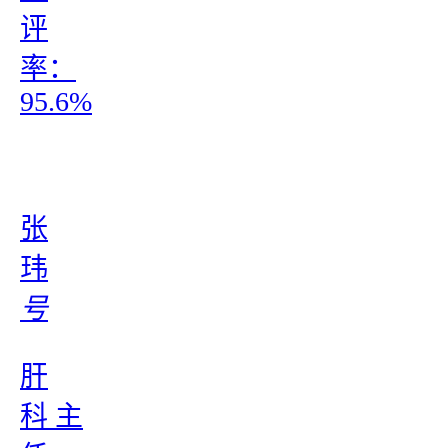
评
率：
95.6%
张
玮
号
肝
科 主