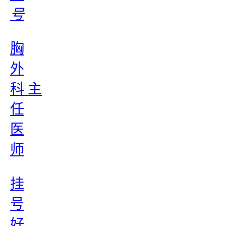
号
胸
外
科 主
任
医
师
挂
号
好