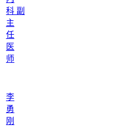
科 副
主
任
医
师
李
勇
刚