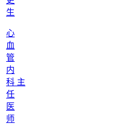
更
生
心
血
管
内
科 主
任
医
师