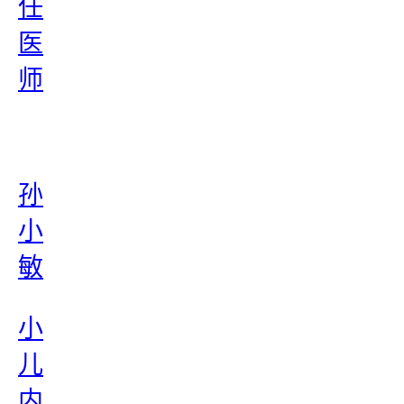
任
医
师
孙
小
敏
小
儿
内