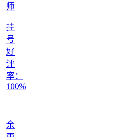
师
挂
号
好
评
率：
100%
余