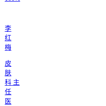
李
红
梅
皮
肤
科 主
任
医