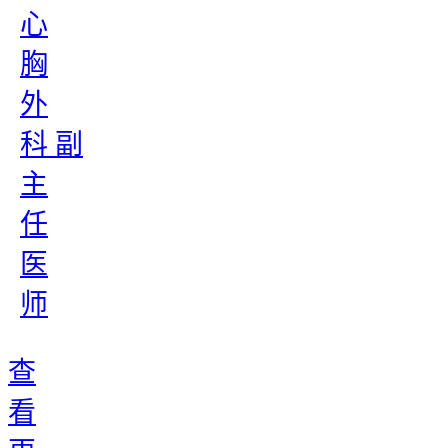
心
胸
外
科 副
主
任
医
师
查
看