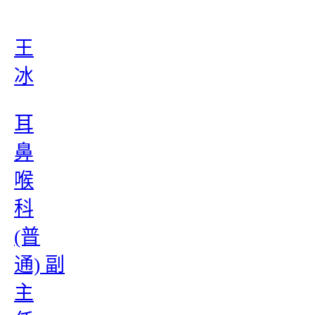
王
冰
耳
鼻
喉
科
(普
通) 副
主