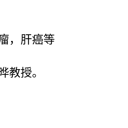
瘤，肝癌等
晔教授。